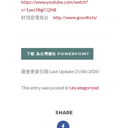
https://www.youtube.com/watch?
v=1yez58gCQN8
好消息電視台
http://www.goodtv.tv/
下載 為台灣禱告 POWERPOINT
最後更新日期 Last Update:15/06/2020
This entry was posted in
Uncategorized
SHARE