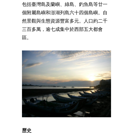
包括臺灣島及蘭嶼、綠島、釣魚島等廿一
個附屬島嶼和澎湖列島六十四個島嶼。自
然景觀與生態資源豐富多元。人口約二千
三百多萬，逾七成集中於西部五大都會
區。
歷史