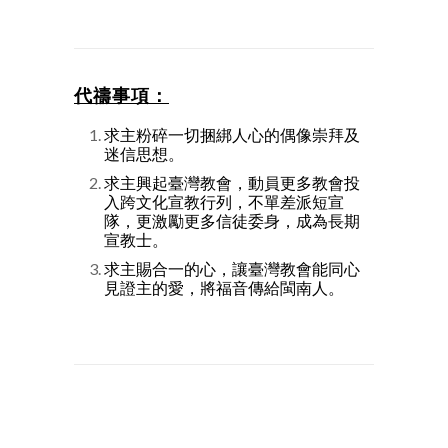
代禱事項：
求主粉碎一切捆綁人心的偶像崇拜及
迷信思想。
求主興起臺灣教會，動員更多教會投
入跨文化宣教行列，不單差派短宣
隊，更激勵更多信徒委身，成為長期
宣教士。
求主賜合一的心，讓臺灣教會能同心
見證主的愛，將福音傳給閩南人。