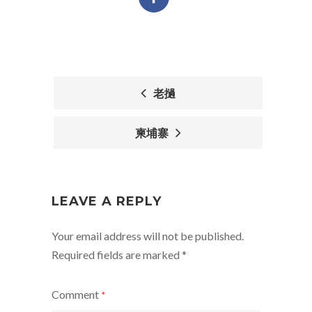
老撾
POST
柬埔寨
NAVIGATION
LEAVE A REPLY
Your email address will not be published.
Required fields are marked
*
Comment
*