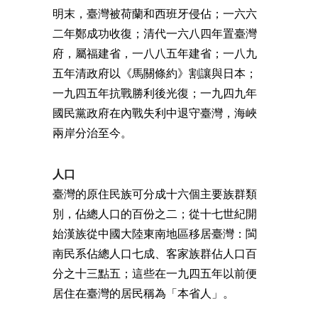
明末，臺灣被荷蘭和西班牙侵佔；一六六
二年鄭成功收復；清代一六八四年置臺灣
府，屬福建省，一八八五年建省；一八九
五年清政府以《馬關條約》割讓與日本；
一九四五年抗戰勝利後光復；一九四九年
國民黨政府在內戰失利中退守臺灣，海峽
兩岸分治至今。
人口
臺灣的原住民族可分成十六個主要族群類
別，佔總人口的百份之二；從十七世紀開
始漢族從中國大陸東南地區移居臺灣：閩
南民系佔總人口七成、客家族群佔人口百
分之十三點五；這些在一九四五年以前便
居住在臺灣的居民稱為「本省人」。