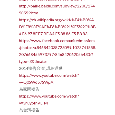
http://baike.baidu.com/subview/2200/174
58559.htm
https://zh.wikipedia.org/wiki/%E4%B8%A
D%E8%8F%AF%E6%B0%91%E5%9C%8B
#.E6.97.8F.E7.BE.A4.E5.88.86.E5.B8.83
https://www.facebook.com/unitedmissions
/photos/a.846842038723099.1073741858.
207668455973797/846842062056430/?
type=3&theater
2014禱告台灣_環島運動
https://www.youtube.com/watch?
v=Q0SW657SWpA
為家園禱告
https://www.youtube.com/watch?
v=SnuypfnVL_M
為台灣禱告