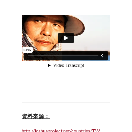
資料來源：
http://joshuaproject.net/countries/TW