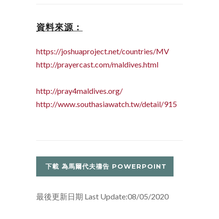
資料來源：
https://joshuaproject.net/countries/MV
http://prayercast.com/maldives.html
http://pray4maldives.org/
http://www.southasiawatch.tw/detail/915
下載 為馬爾代夫禱告 POWERPOINT
最後更新日期 Last Update:08/05/2020