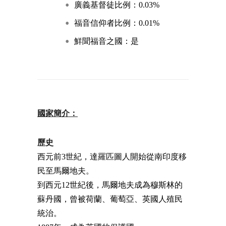
廣義基督徒比例：0.03%
福音信仰者比例：0.01%
鮮聞福音之國：是
國家簡介：
歷史
西元前3世紀，達羅匹圖人開始從南印度移
民至馬爾地夫。
到西元12世紀後，馬爾地夫成為穆斯林的
蘇丹國，曾被荷蘭、葡萄亞、英國人殖民
統治。