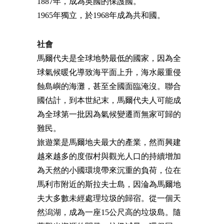
1887年，成為英國的保護國。
1965年獨立，於1968年成為共和國。
社會
馬爾代夫是全球地勢最低的國家，因為全
球氣候暖化導致海平面上升，海水嚴重侵
蝕島嶼的海灘，甚至全國面臨淹沒。聯合
國估計，到本世紀末，馬爾代夫人可能成
為全球第一批因為氣候變遷而無家可歸的
難民。
旅遊業是馬爾地夫最大的產業，然而興建
越來越多的度假村與觀光人口的持續增加
為天然的小國環境帶來沉重的負荷，位在
馬利市附近的斯拉夫士島，因淪為馬爾地
夫大多數未經處理垃圾的歸宿。從一個天
然潟湖，成為一座15公尺高的垃圾島。隨